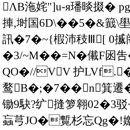
ΛB沲姹"]u-я璠晱掇� pg囎
捙,埘国6D\��5�&籖\壆
訊�7�~{椵沛秓Ⅲ[ 0揻
�3/ ~M��=N�儎F
QO�//VV 护LVf.
鹜B�;�7��n箕遷�
锄9駃?纩摓箩翱02�3驳
蝱芎JO�覱杉忘Qg�!嬓