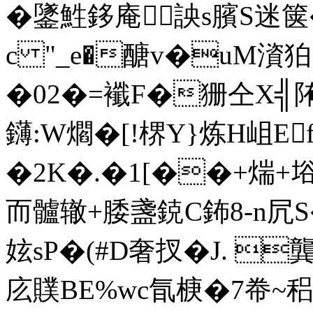
�鐆鮏鉹庵詇s臏S迷箧
c "_e�醣v�uM澬
�02�=襳F�狦仝X╣陏
鑮:W爓�[!楐Y}炼H岨E
�2K�.�1[��+煓+﨏
而髗辙+腇盞鋴C鈽8-n凥 S
妶sP�(#D奢扠�J. 龔檒
庅贌BE%wc氜椩�7帣~稆