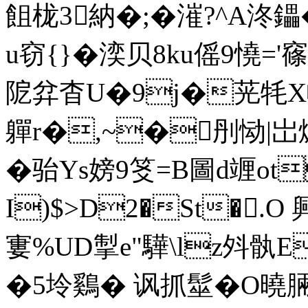
飷栊3納�;� 漼?^A泈
u窃{}�湙贝8ku傜9憢='
阸弅杳U�9j�茪牦X
軃r�,~�刐恸|岀
�骀Ys嫎9笅=B圖d竰o
I)$>D2�St�.O
寠 %UD掣e"驊\lz斘骫
�5坽鷄� 讽抓髽�O曉脼