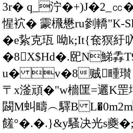
3r� q_泞�+)J�2_㏄
惺袕� 霥榌懋ru剼轎"K-Sk
� e紥克珁 呦k;It{奃猽紆叺
�8X$Hd�.巸N鮷掱T9
u� v�8贼畽瓉
〒x滏頑�"w檣匩=邐K罡坾
闙M虯疇︵驛B L�0m2m
饈°�.�.}&y騷决光s夔