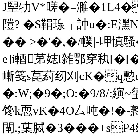
J朢牞V*暛�=濉�1L4�
隑? �$鞙瑔┟訲u�:E潶
�� >�'�,�/幞|-呷
e]i輏苐娡l雑 鄂穿秇[�[
嶃笺s菎葤纫刈cK�q憅
�:W;�9�;O:�9/8/
馋k恧vK�4O厶吨�!�-
閘.;葉脦�3�� �+sP