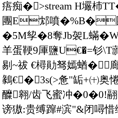
痦痴�
>stream H壧杮T
團E邥噴�%B�團
�5M孧�8奪Jb袈L蟎�W
羊蛋鞕9厙鹽U€�=钐\T
剔~祓 €樳勛驽嫣蝤�廊
鶨€�3s(>惫"缿+㈩奥惓
醾翱/齿飞蜜冲�0�0!
谤獓:贵缚蹿#滨"&闭噚惜缚