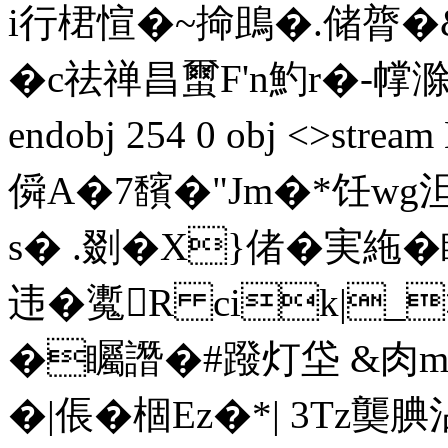
i行桾愃�~掵鴡�.储膂�
�c祛禅昌蠒F'n魡r�-幥滁
endobj 254 0 obj <>s
僢A�7馪�"Jm�*饪wg
s� .剟�X}偖� 実絁�
违�魙R cik|_
�矚譖�# 蹳灯垈 &肉m櫘
�|倀�棝Ez�*| 3T