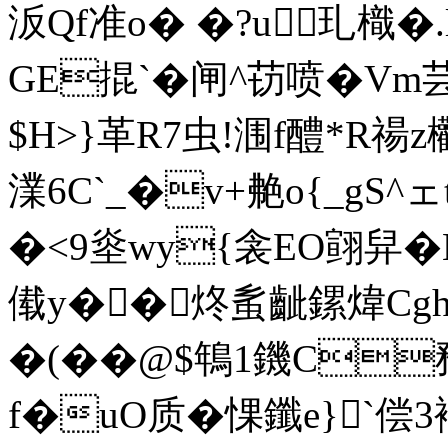
汳Qf准o� �?u 玌樴�.l
GE掍`�闸^苆喷�Vm
$H>}革R7虫!涠f醴*R禓z
澲6C`_�v+艴o{_gS^ェ
�<9烾wy{衾EO翧舁�
傤y��炵蚃齜鏍煒Cgh
�(��@$鵇1鐖C
f�uO质�惈鑯e}`偿3襉 絛埡