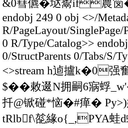
&0蔧儦� 垯鬻if農笝� 
endobj 249 0 obj <>/Metada
R/PageLayout/SinglePage/P
0 R/Type/Catalog>> endobj
0/StructParents 0/Tabs/S/T
<>stream h逌攎k�0强
$�� 敕逫N拥嗣6寎蜉_w'
扦@锨碰*恼�#瘅� Py>)
tRlbf\旕緣o{_,PYA蛙